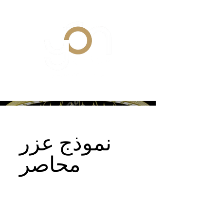
نموذج عزر
محاصر