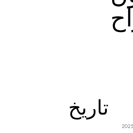
اح
تاريخ
202