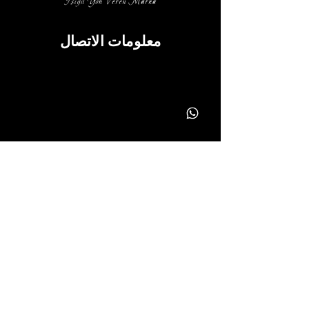
معلومات الاتصال
info@yonavize.com.tr
(0362) 266 90 51
(0362) 266 90 51
معلومة
نص KVKK
عملية الخدمة
سياسة الخصوصية