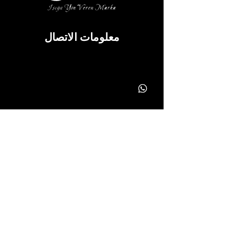
معلومات الاتصال
info@yonavize.com.tr
(0362) 266 90 51
(0362) 266 90 51
معلومة
نص KVKK
عملية الخدمة
سياسة الخصوصية