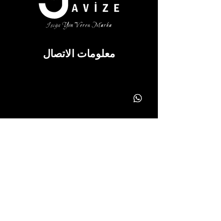
معلومات الاتصال
info@yonavize.com.tr
(0362) 266 90 51
(0362) 266 90 51
معلومة
نص KVKK
عملية الخدمة