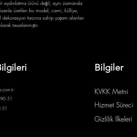
ir aydınlatma ürünü değil, aynı zamanda
le özenle üretilen bu model; cami, külliye,
el dekorasyon tarzına sahip yaşam alanları
larak tasarlanmıştır.
ilgileri
Bilgiler
e.com.tr
KVKK Metni
 90 51
Hizmet Süreci
0 51
Gizlilik Ilkeleri