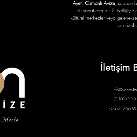
Ayetli Osmanlı Avize
, sadece b
bir sanat eseridir. El işçiliğiy
kültürel merkezler veya geleneks
için özel o
İletişim B
info@yonaviz
(0362) 266
(0362) 266 9