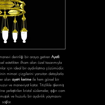
ve manevi derinliği bir araya getiren
Ayetli
sel estetikten ilham alan özel tasarımıyla
anlar için ideal bir aydınlatma çözümüdür.
n mimari çizgilerini yansıtan detaylarla
yer alan
ayet-i kerime
ile hem görsel bir
ur ve maneviyat katar. Titizlikle işlenmiş
yerleştirilen kristal süslemeler, ışığın cam
muşak ve huzurlu bir aydınlık yaymasını
sağlar.