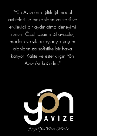
"Yön Avize'nin ışıltılı Işıl model
avizeleri ile mekanlarınıza zarif ve
etkileyici bir aydınlatma deneyimi
sunun. Özel tasarım Işıl avizeler,
modern ve şık detaylarıyla yaşam
alanlarınıza sofistike bir hava
katıyor. Kalite ve estetik için Yön
Avize'yi keşfedin."
portfolyo