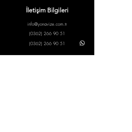
İletişim Bilgileri
info@yonavize.com.tr
(0362) 266 90 51
(0362) 266 90 51
Bilgiler
KVKK Metni
Hizmet Süreci
Gizlilik Ilkeleri