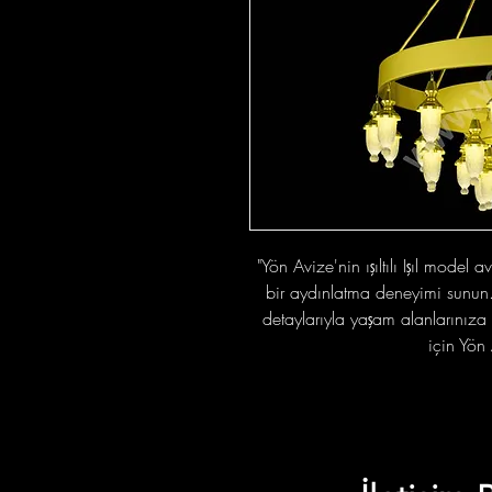
"Yön Avize'nin ışıltılı Işıl model a
bir aydınlatma deneyimi sunun. 
detaylarıyla yaşam alanlarınıza s
için Yön 