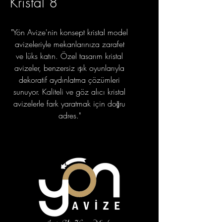
Kristal 8
"Yön Avize'nin konsept kristal model
avizeleriyle mekanlarınıza zarafet
ve lüks katın. Özel tasarım kristal
avizeler, benzersiz ışık oyunlarıyla
dekoratif aydınlatma çözümleri
sunuyor. Kaliteli ve göz alıcı kristal
avizelerle fark yaratmak için doğru
adres."
portfolyo