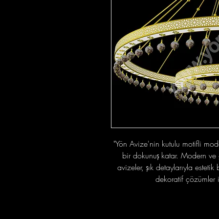
"Yön Avize'nin kutulu motifli mod
bir dokunuş katar. Modern ve g
avizeler, şık detaylarıyla esteti
dekoratif çözümler i