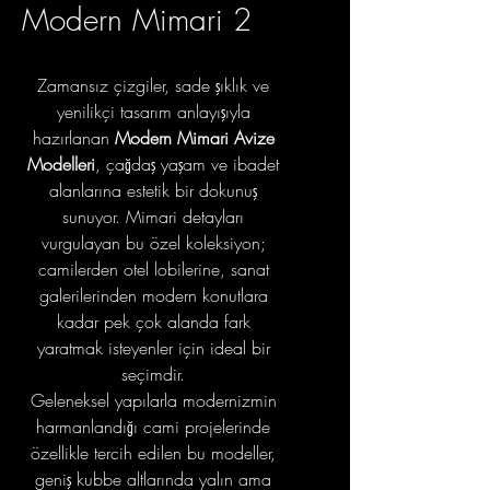
Modern Mimari 2
Zamansız çizgiler, sade şıklık ve
yenilikçi tasarım anlayışıyla
hazırlanan
Modern Mimari Avize
Modelleri
, çağdaş yaşam ve ibadet
alanlarına estetik bir dokunuş
sunuyor. Mimari detayları
vurgulayan bu özel koleksiyon;
camilerden otel lobilerine, sanat
galerilerinden modern konutlara
kadar pek çok alanda fark
yaratmak isteyenler için ideal bir
seçimdir.
Geleneksel yapılarla modernizmin
harmanlandığı cami projelerinde
özellikle tercih edilen bu modeller,
geniş kubbe altlarında yalın ama