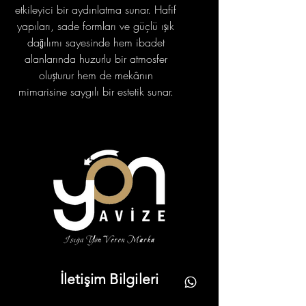
etkileyici bir aydınlatma sunar. Hafif
yapıları, sade formları ve güçlü ışık
dağılımı sayesinde hem ibadet
alanlarında huzurlu bir atmosfer
oluşturur hem de mekânın
mimarisine saygılı bir estetik sunar.
portfolyo
İletişim Bilgileri