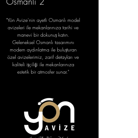
Osmanlı 2
"Yön Avize'nin ayetli Osmanlı model
avizeleri ile mekanlarınıza tarihi ve
manevi bir dokunuş katın.
Geleneksel Osmanlı tasarımını
modern aydınlatma ile buluşturan
özel avizelerimiz, zarif detayları ve
kaliteli işçiliği ile mekanlarınıza
estetik bir atmosfer sunar."
portfolyo