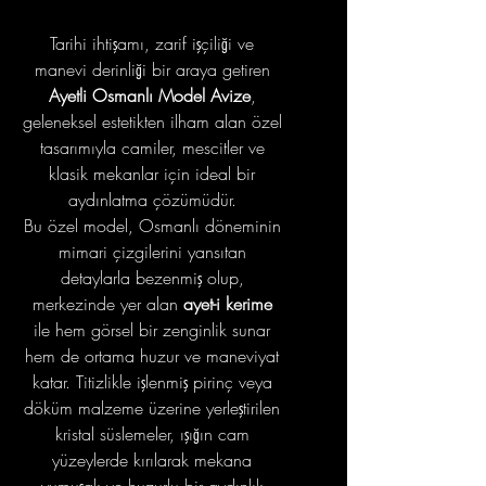
Tarihi ihtişamı, zarif işçiliği ve
manevi derinliği bir araya getiren
Ayetli Osmanlı Model Avize
,
geleneksel estetikten ilham alan özel
tasarımıyla camiler, mescitler ve
klasik mekanlar için ideal bir
aydınlatma çözümüdür.
Bu özel model, Osmanlı döneminin
mimari çizgilerini yansıtan
detaylarla bezenmiş olup,
merkezinde yer alan
ayet-i kerime
ile hem görsel bir zenginlik sunar
hem de ortama huzur ve maneviyat
katar. Titizlikle işlenmiş pirinç veya
döküm malzeme üzerine yerleştirilen
kristal süslemeler, ışığın cam
yüzeylerde kırılarak mekana