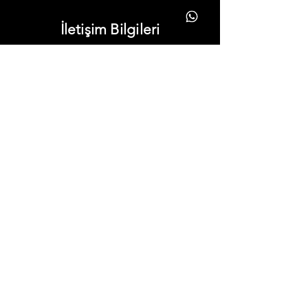
İletişim Bilgileri
info@yonavize.com.tr
(0362) 266 90 51
(0362) 266 90 51
Bilgiler
KVKK Metni
Hizmet Süreci
Gizlilik Ilkeleri