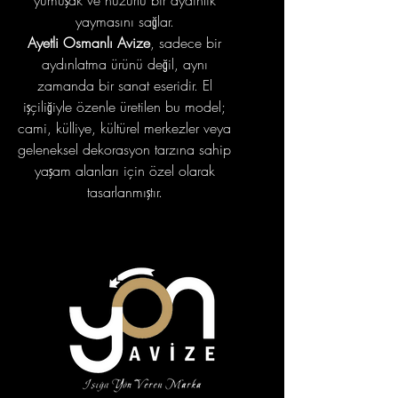
yumuşak ve huzurlu bir aydınlık
yaymasını sağlar.
Ayetli Osmanlı Avize
, sadece bir
aydınlatma ürünü değil, aynı
zamanda bir sanat eseridir. El
işçiliğiyle özenle üretilen bu model;
cami, külliye, kültürel merkezler veya
geleneksel dekorasyon tarzına sahip
yaşam alanları için özel olarak
tasarlanmıştır.
portfolyo