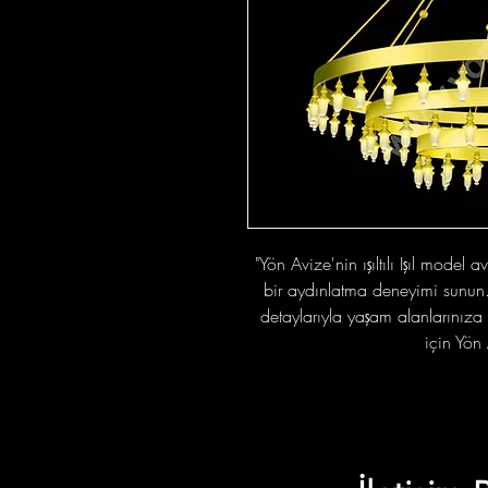
"Yön Avize'nin ışıltılı Işıl model a
bir aydınlatma deneyimi sunun. 
detaylarıyla yaşam alanlarınıza s
için Yön 