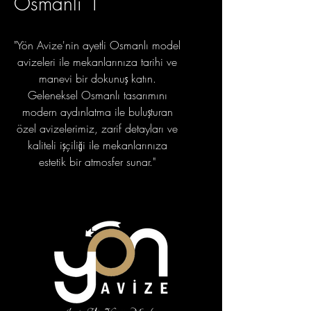
Osmanlı 1
"Yön Avize'nin ayetli Osmanlı model
avizeleri ile mekanlarınıza tarihi ve
manevi bir dokunuş katın.
Geleneksel Osmanlı tasarımını
modern aydınlatma ile buluşturan
özel avizelerimiz, zarif detayları ve
kaliteli işçiliği ile mekanlarınıza
estetik bir atmosfer sunar."
portfolyo