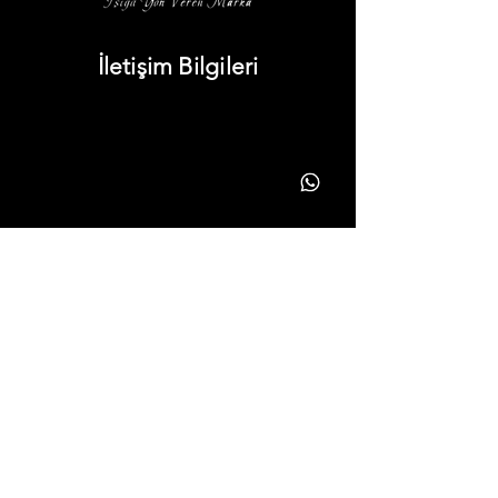
İletişim Bilgileri
info@yonavize.com.tr
(0362) 266 90 51
(0362) 266 90 51
Bilgiler
KVKK Metni
Hizmet Süreci
Gizlilik Ilkeleri