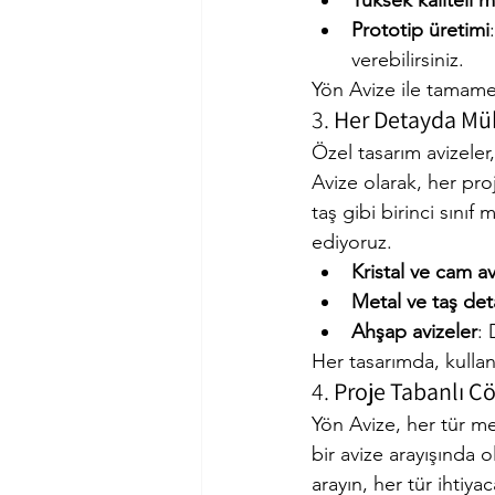
Yüksek kaliteli 
Prototip üretimi
verebilirsiniz.
Yön Avize ile tamamen
3. 
Her Detayda M
Özel tasarım avizeler
Avize olarak, her pro
taş gibi birinci sını
ediyoruz.
Kristal ve cam av
Metal ve taş deta
Ahşap avizeler
: 
Her tasarımda, kullan
4. 
Proje Tabanlı Ç
Yön Avize, her tür me
bir avize arayışında 
arayın, her tür ihtiya