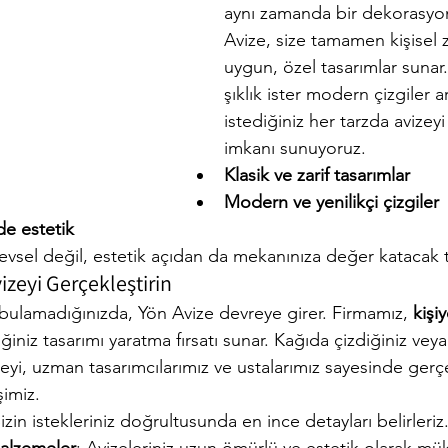
aynı zamanda bir dekorasyon
Avize, size tamamen kişisel z
uygun, özel tasarımlar sunar. 
şıklık ister modern çizgiler ar
istediğiniz her tarzda avizeyi
imkanı sunuyoruz.
Klasik ve zarif tasarımlar
Modern ve yenilikçi çizgiler
de estetik
evsel değil, estetik açıdan da mekanınıza değer katacak t
izeyi Gerçekleştirin
 bulamadığınızda, Yön Avize devreye girer. Firmamız, 
kişi
diğiniz tasarımı yaratma fırsatı sunar. Kağıda çizdiğiniz vey
izeyi, uzman tasarımcılarımız ve ustalarımız sayesinde ger
imiz.
Sizin istekleriniz doğrultusunda en ince detayları belirleriz