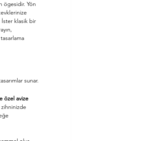
 ögesidir. Yön 
evklerinize 
İster klasik bir 
ayın, 
 tasarlama 
asarımlar sunar.
ye özel avize 
a zihninizde 
çeğe 
.