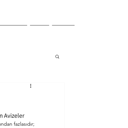
ojelerimiz
Media
İletişim
an Avizeler
ndan fazlasıdır; 