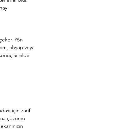
ükemmel olur.
nay 
çeker. Yön 
 cam, ahşap veya 
sonuçlar elde 
ası için zarif 
atma çözümü 
mekanınızın 