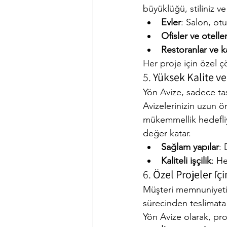
büyüklüğü, stiliniz ve
Evler
: Salon, ot
Ofisler ve otelle
Restoranlar ve k
Her proje için özel ç
5. 
Yüksek Kalite ve
Yön Avize, sadece tas
Avizelerinizin uzun ö
mükemmellik hedefliyo
değer katar.
Sağlam yapılar
: 
Kaliteli işçilik
: He
6. 
Özel Projeler İç
Müşteri memnuniyeti 
sürecinden teslimata k
Yön Avize olarak, pro