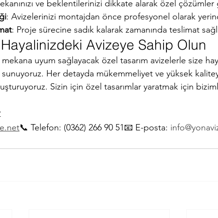
ekanınızı ve beklentilerinizi dikkate alarak özel çözümler g
ği
: Avizelerinizi montajdan önce profesyonel olarak yerin
mat
: Proje sürecine sadık kalarak zamanında teslimat sağl
e Hayalinizdeki Avizeye Sahip Olun
 mekana uyum sağlayacak özel tasarım avizelerle size hay
ı sunuyoruz. Her detayda mükemmeliyet ve yüksek kaliteyi 
oluşturuyoruz. Sizin için özel tasarımlar yaratmak için biziml
z
e.net
📞 Telefon: (0362) 266 90 51📧 E-posta: 
info@yonavi