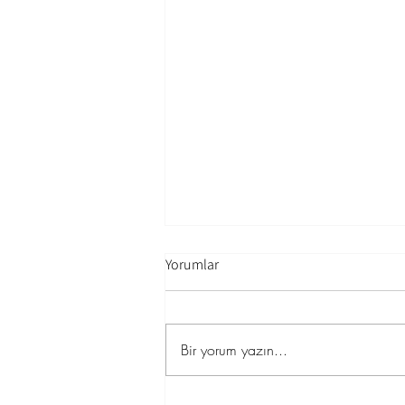
Yorumlar
Bir yorum yazın...
Özel Tasarım Avize: Mekânınıza