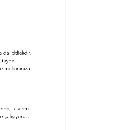
da iddialıdır. 
detayda 
ve mekanınıza 
unda, tasarım 
e çalışıyoruz. 