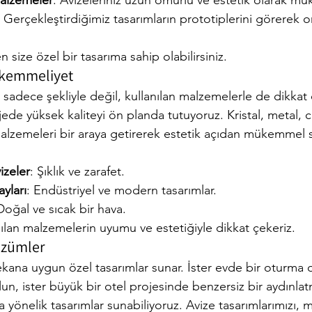
malzemeler
: Avizeleriniz uzun ömürlü ve estetik olarak m
: Gerçekleştirdiğimiz tasarımların prototiplerini görerek o
 size özel bir tasarıma sahip olabilirsiniz.
ükemmeliyet
, sadece şekliyle değil, kullanılan malzemelerle de dikkat 
jede yüksek kaliteyi ön planda tutuyoruz. Kristal, metal,
f malzemeleri bir araya getirerek estetik açıdan mükemmel 
izeler
: Şıklık ve zarafet.
yları
: Endüstriyel ve modern tasarımlar.
Doğal ve sıcak bir hava.
ılan malzemelerin uyumu ve estetiğiyle dikkat çekeriz.
özümler
kana uygun özel tasarımlar sunar. İster evde bir oturma od
olun, ister büyük bir otel projesinde benzersiz bir aydınl
ca yönelik tasarımlar sunabiliyoruz. Avize tasarımlarımızı, 