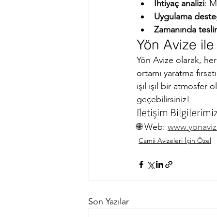
İhtiyaç analizi
: M
Uygulama deste
Zamanında tesli
Yön Avize il
Yön Avize olarak, her
ortamı yaratma fırsat
ışıl ışıl bir atmosfer 
geçebilirsiniz!
İletişim Bilgilerimi
🌐 Web: 
www.yonaviz
Camii Avizeleri İçin Özel
Son Yazılar