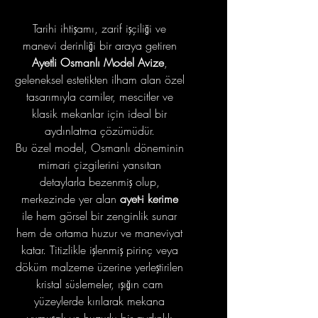
Tarihi ihtişamı, zarif işçiliği ve
manevi derinliği bir araya getiren
Ayetli Osmanlı Model Avize
,
geleneksel estetikten ilham alan özel
tasarımıyla camiler, mescitler ve
klasik mekanlar için ideal bir
aydınlatma çözümüdür.
Bu özel model, Osmanlı döneminin
mimari çizgilerini yansıtan
detaylarla bezenmiş olup,
merkezinde yer alan
ayet-i kerime
ile hem görsel bir zenginlik sunar
hem de ortama huzur ve maneviyat
katar. Titizlikle işlenmiş pirinç veya
döküm malzeme üzerine yerleştirilen
kristal süslemeler, ışığın cam
yüzeylerde kırılarak mekana