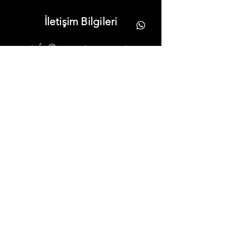
İletişim Bilgileri
info@yonavize.com.tr
(0362) 266 90 51
Tekkeköy/Samsun
Bilgiler
KVKK Metni
Hizmet Süreci
Gizlilik Ilkeleri