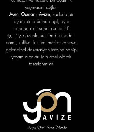
yumuşak ve huzurlu bir aydınlık
yaymasını sağlar.
Ayetli Osmanlı Avize
, sadece bir
aydınlatma ürünü değil, aynı
zamanda bir sanat eseridir. El
işçiliğiyle özenle üretilen bu model;
cami, külliye, kültürel merkezler veya
geleneksel dekorasyon tarzına sahip
yaşam alanları için özel olarak
tasarlanmıştır.
portfolyo