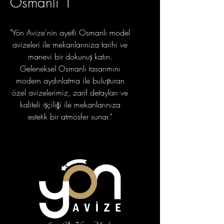
Osmanlı 1
"Yön Avize'nin ayetli Osmanlı model
avizeleri ile mekanlarınıza tarihi ve
manevi bir dokunuş katın.
Geleneksel Osmanlı tasarımını
modern aydınlatma ile buluşturan
özel avizelerimiz, zarif detayları ve
kaliteli işçiliği ile mekanlarınıza
estetik bir atmosfer sunar."
portfolyo