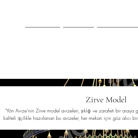
Home Page
Corporate
Son Projelerim
Zirve Model
"Yön Avize'nin Zirve model avizeleri, şıklığı ve zarafeti bir araya 
kaliteli işçilikle hazırlanan bu avizeler, her mekan için göz alıcı b
ve fonksiyonel çözümler için Zirve model avize