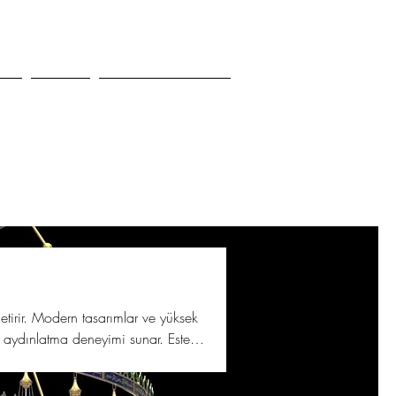
iz
Media
Communication
getirir. Modern tasarımlar ve yüksek
ir aydınlatma deneyimi sunar. Estetik
leri keşfedin."