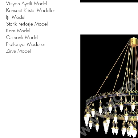
Vizyon Ayetli Model
Konsept Kristal Modeller
Işıl Model
Statik Ferforje Model
Kare Model
Osmanlı Model
Platfonyer Modeller
Zirve Model