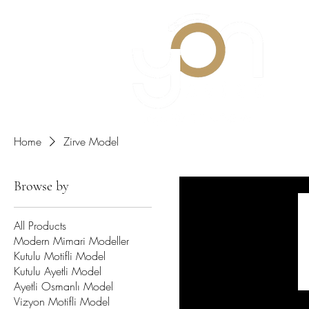
Home
Zirve Model
Browse by
All Products
Modern Mimari Modeller
Kutulu Motifli Model
Kutulu Ayetli Model
Ayetli Osmanlı Model
Vizyon Motifli Model