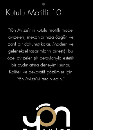
Kutulu Motifli 10
"Yön Avize'nin kutulu motifli model
avizeleri, mekanlarınıza özgün ve
zarif bir dokunuş katar. Modern ve
geleneksel tasarımların birleştiği bu
özel avizeler, şık detaylarıyla estetik
bir aydınlatma deneyimi sunar.
Kaliteli ve dekoratif çözümler için
Yön Avize'yi tercih edin."
portfolyo