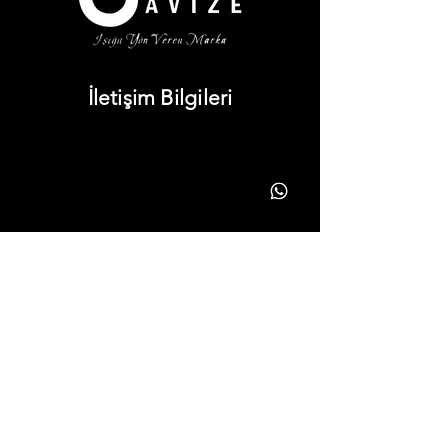
İletişim Bilgileri
info@yonavize.com.tr
(0362) 266 90 51
(0362) 266 90 51
Bilgiler
KVKK Metni
Hizmet Süreci
Gizlilik Ilkeleri