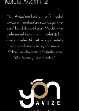
Kutulu Motifli 2
"Yön Avize'nin kutulu motifli model
avizeleri, mekanlarınıza özgün ve
zarif bir dokunuş katar. Modern ve
geleneksel tasarımların birleştiği bu
özel avizeler, şık detaylarıyla estetik
bir aydınlatma deneyimi sunar.
Kaliteli ve dekoratif çözümler için
Yön Avize'yi tercih edin."
portfolyo