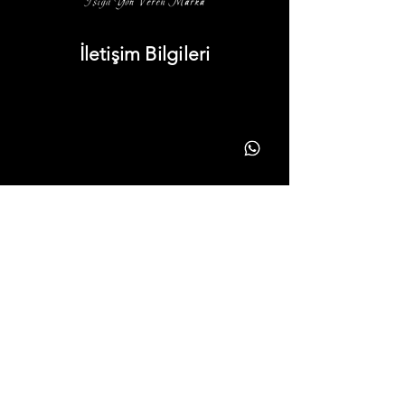
İletişim Bilgileri
info@yonavize.com.tr
(0362) 266 90 51
(0362) 266 90 51
Bilgiler
KVKK Metni
Hizmet Süreci
Gizlilik Ilkeleri