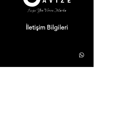
İletişim Bilgileri
info@yonavize.com.tr
(0362) 266 90 51
(0362) 266 90 51
Bilgiler
KVKK Metni
Hizmet Süreci
Gizlilik Ilkeleri