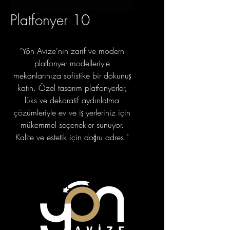
Platfonyer 10
"Yön Avize'nin zarif ve modern
platfonyer modelleriyle
mekanlarınıza sofistike bir dokunuş
katın. Özel tasarım platfonyerler,
lüks ve dekoratif aydınlatma
çözümleriyle ev ve iş yerleriniz için
mükemmel seçenekler sunuyor.
Kalite ve estetik için doğru adres."
portfolyo