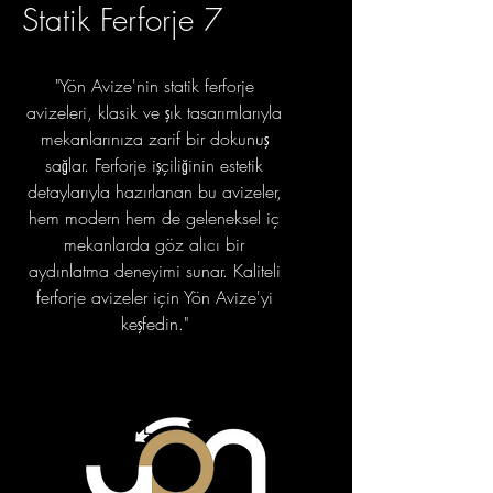
Statik Ferforje 7
"Yön Avize'nin statik ferforje
avizeleri, klasik ve şık tasarımlarıyla
mekanlarınıza zarif bir dokunuş
sağlar. Ferforje işçiliğinin estetik
detaylarıyla hazırlanan bu avizeler,
hem modern hem de geleneksel iç
mekanlarda göz alıcı bir
aydınlatma deneyimi sunar. Kaliteli
ferforje avizeler için Yön Avize'yi
keşfedin."
portfolyo