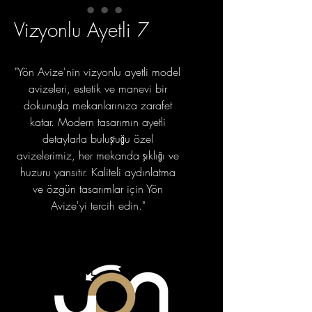
Vizyonlu Ayetli 7
"Yön Avize'nin vizyonlu ayetli model
avizeleri, estetik ve manevi bir
dokunuşla mekanlarınıza zarafet
katar. Modern tasarımın ayetli
detaylarla buluştuğu özel
avizelerimiz, her mekanda şıklığı ve
huzuru yansıtır. Kaliteli aydınlatma
ve özgün tasarımlar için Yön
Avize'yi tercih edin."
portfolyo