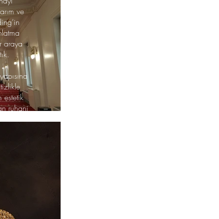
nayi
sarım ve
ding’in
nlatma
ir araya
ık.
 yapısına
izlikle
 estetik
an ruhani
ye katkı