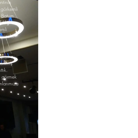
ntinin
 görkemli
 Batum
ıklığı ve
emli
vizeler
apısına
erilmiş
tık.
i görmek
ımlarımıza