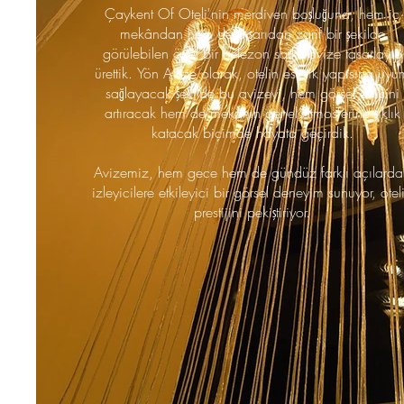
Çaykent Of Oteli'nin merdiven boşluğuna, hem iç
mekândan hem de dışarıdan zarif bir şekilde
görülebilen özel bir helezon sarkıt avize tasarlayıp
ürettik. Yön Avize olarak, otelin estetik yapısına uyu
sağlayacak şekilde bu avizeyi, hem görsel etkisini
artıracak hem de mekânın genel atmosferine şıklık
katacak biçimde hayata geçirdik.
Avizemiz, hem gece hem de gündüz farklı açılarda
izleyicilere etkileyici bir görsel deneyim sunuyor, otel
prestijini pekiştiriyor.