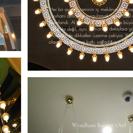
Her bir avize, caminin iç mekânındaki zar
ruhani atmosferi vurgulamak üzere özel 
tasarlandı. Al Hassan Camii, sadece büyü
şıklığıyla değil, aynı zamanda detaylara gö
özenle de dikkatleri üzerine çekiyor. Yön
olarak, bu projeye katkı sağladığımız için 
gurur duyuyoruz.
Wyndham Batumi Otel