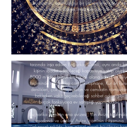
bu tasarım, estetik algıyı bir üst seviyeye taşıyor ve
mağaza vitrininin vazgeçilmez parçası hâline geliyo
İstanbul Başakşehir Boğazköy Cami
Başakşehir Belediyesi tarafından klasik Osmanlı
tarzında inşa edilen Boğazköy Camii, aynı anda bi
kişinin ibadet edebileceği kapasiteye sahip olup,
8000 m²'den büyük bir kapalı alana sahiptir. Külliy
biçiminde inşa edilen cami, kütüphane, Kur'an kurs
derslikleri, çok amaçlı salon ve cemaatin namazlar
beklerken vakit geçirebileceği sohbet odası gibi
birçok fonksiyona ev sahipliği yapmaktadır.
Bu harika caminin ana avizesi, Yön Avize tarafınd
tasarlandı ve üretildi. Avize, caminin ihtişamına
yakışacak şekilde, hem görsel olarak büyüleyici he