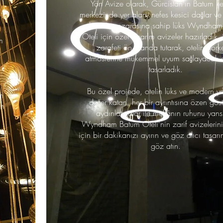
Yön Avize olarak, Gürcistan’ın Batum ke
merkezinde yer alan, nefes kesici dağlar ve
deniz manzarasına sahip lüks Wyndham
Oteli için özel tasarım avizeler hazırladık. Ş
m
zarafeti ön planda tutarak, otelin görk
atmosferine mükemmel uyum sağlayacak a
tasarladık.
Bu özel projede, otelin lüks ve modern y
n
değer katan, her bir ayrıntısına özen göst
in
aydınlatmalar ile mekânın ruhunu yansıt
Wyndham Batum Oteli'nin zarif avizelerin
için bir dakikanızı ayırın ve göz alıcı tasar
göz atın.