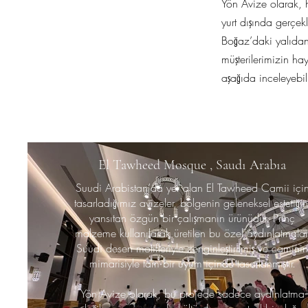
Yön Avize olarak, h
yurt dışında gerçek
Boğaz’daki yalıdan 
müşterilerimizin hay
aşağıda inceleyebili
El Tawheed Mosque , Saudı Arabıa
Suudi Arabistan’da yer alan El Tawheed Camii içi
tasarladığımız avizeler, bölgenin geleneksel estetiğin
yansıtan özgün bir çalışmanın ürünüdür. Prinç
malzeme kullanılarak üretilen bu özel aydınlatmalar
Suudi desen motifleriyle zenginleştirilmiş ve caminin
mimarisiyle tam bir uyum içinde tasarlanmıştır.
Yön Avize olarak, bu projede sadece aydınlatma