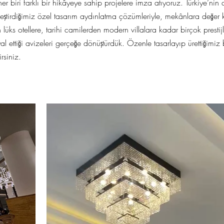
er biri farklı bir hikâyeye sahip projelere imza atıyoruz. Türkiye’nin 
leştirdiğimiz özel tasarım aydınlatma çözümleriyle, mekânlara değer 
lüks otellere, tarihi camilerden modern villalara kadar birçok prestij
al ettiği avizeleri gerçeğe dönüştürdük. Özenle tasarlayıp ürettiğimiz 
rsiniz.
n
i
,