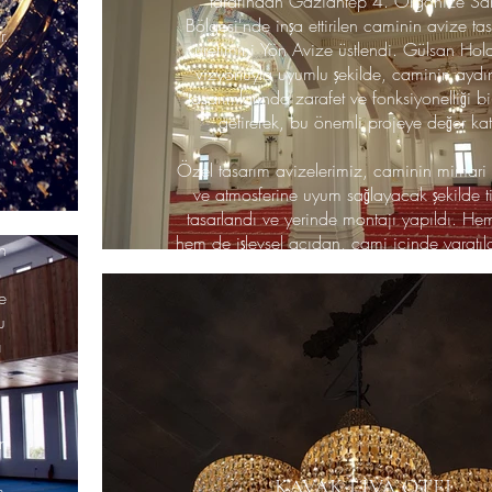
tarafından Gaziantep 4. Organize Sa
Bölgesi'nde inşa ettirilen caminin avize ta
r.
üretimini Yön Avize üstlendi. Gülsan Hol
vizyonuyla uyumlu şekilde, caminin aydı
tasarımlarında zarafet ve fonksiyonelliği b
getirerek, bu önemli projeye değer katt
Özel tasarım avizelerimiz, caminin mimari
ve atmosferine uyum sağlayacak şekilde tit
tasarlandı ve yerinde montajı yapıldı. Hem
hem de işlevsel açıdan, cami içinde yaratıl
n
ortamı pekiştiren aydınlatmalarla, bu proje
sağladığımız için gurur duyuyoruz.
e
u
ı
an
KAVAK LİVA OTEL
m