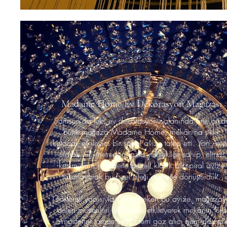
Madame Home Ev Dekorasyon Mağazası
Samsun’da lüks ev dekorasyonu alanında öne çıka
butik mağaza Madame Home, mekânına şıklık
katacak etkileyici bir spiral avize talep etti. Yön Avi
olarak, üç metreden fazla yüksekliğe sahip, elmas
kesim cam kristallerle bezeli klasik bir spiral avize
tasarlayarak bu özel isteği gerçeğe dönüştürdük.
Gösterişli yapısıyla dikkat çeken bu avize, mağaza
gelen müşterileri ilk bakışta etkileyerek mekânın lüks
atmosferini tamamlıyor. Hem göz alıcı hem de zari