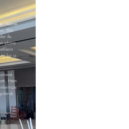
u
an Deluxe
ri, Yön
ler ile
 ön plana
tlilerin
az bir iz
nsıtarak
rattı. Hem
ünlerinize
ygulandı.