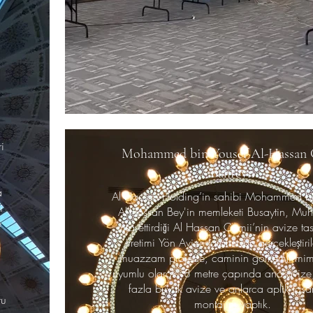
i
Mohammed bin Yousef Al-Hassan 
Bahreyn
a
Al Hassan Holding’in sahibi Mohammed bi
i
Al-Hassan Bey'in memleketi Busaytin, Muh
e
inşa ettirdiği Al Hassan Camii’nin avize ta
üretimi Yön Avize tarafından gerçekleştiri
muazzam projede, caminin görkemli mima
uyumlu olarak, 8 metre çapında ana avize
fazla büyük avize ve onlarca aplik tasa
ru
montajını yaptık.