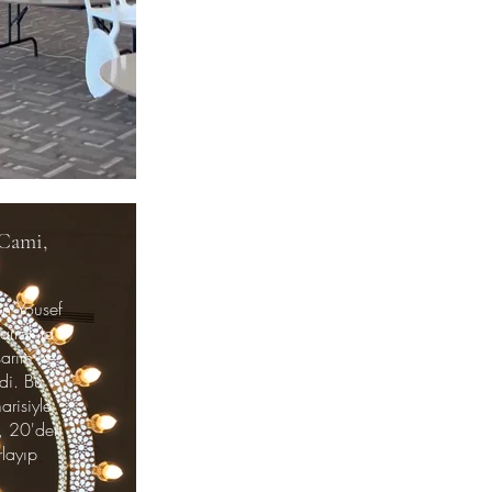
Cami,
n Yousef
arrak’ta
sarım ve
ldi. Bu
risiyle
, 20'den
rlayıp