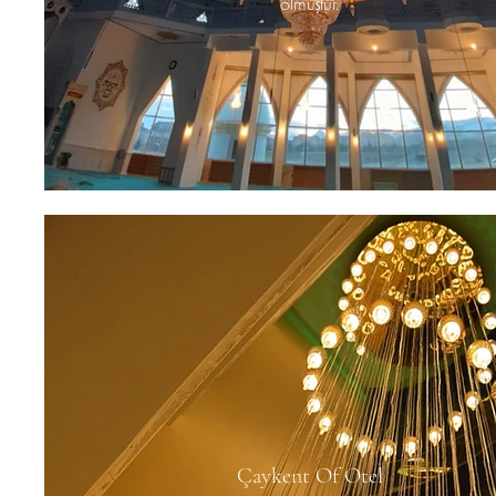
olmuştur.
Çaykent Of Otel