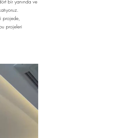
dört bir yanında ve
katıyoruz.
li projede,
bu projeleri