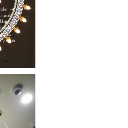
afeti ve
olarak
klüğü ve
sterilen
 Avize
büyük bir