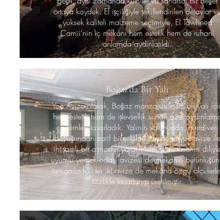
değil, aynı zamanda kültürel ve sanatsal bir değer
ortaya koyduk. El işçiliğiyle şekillendirilen detaylar v
yüksek kaliteli malzeme seçimiyle, El Tawheed
Camii’nin iç mekânı hem estetik hem de ruhani
anlamda aydınlatıldı.
Boğaz'da Bir Yalı
Yön Avize olarak, Boğaz manzaralı eşsiz bir yalı içi
hem estetik hem de işlevsellik sunan özel aydınlatm
çözümleri tasarladık. Yalının salonunda, merdiven
boşluğundan zarif bir şekilde sarkan büyük avize il
ihtişamlı bir atmosfer yaratılırken, aynı tasarım diliyl
uyumlu yemek odası avizesi de mekanın bütünlüğün
tamamladı. Her iki avize de mekâna özgü ölçülerle
titizlikle tasarlanıp üretilmiştir.