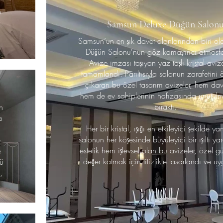
e
Samsun Deluxe Düğün Salon
Samsun’un en şık davet alanlarından biri ol
Düğün Salonu'nun göz kamaştırıcı atmosfe
Avize imzası taşıyan yaz taşlı kristal avize
tamamlandı. Parıltısıyla salonun zarafetini
çıkaran bu özel tasarım avizeler, hem dave
hem de ev sahiplerinin hafızasında unutulm
bıraktı.
n
a
Her bir kristal, ışığı en etkileyici şekilde ya
salonun her köşesinde büyüleyici bir ışıltı ya
e
estetik hem işlevsel olan bu avizeler, özel g
e
değer katmak için titizlikle tasarlandı ve u
ü
,