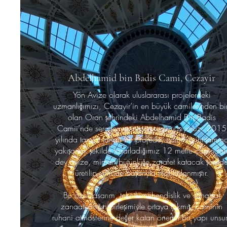
Abdelhamid bin Badis Cami, Cezayir
Yön Avize olarak uluslararası projelerdeki
uzmanlığımızı, Cezayir’in en büyük camilerinden bir
olan Oran şehrindeki Abdelhamid Bin Badis
Camii’nde sergilemenin gururunu yaşıyoruz. 2015
yılında tamamlanan bu projede, caminin ihtişamın
yakışacak şekilde tasarladığımız 12 metre çapındak
dev avize, mimari bütünlüğe zarafet katacak şekild
üretilip yerinde başarıyla montajlanmıştır.
Bu özel tasarım, teknik mühendislik ve sanatsal
zanaatkârlığın birleşimiyle ortaya çıkmış, caminin
ruhani atmosferine değer katan önemli bir yapı unsu