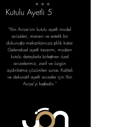
Kutulu Ayetli 5
"Yön Avize'nin kutulu ayetli model
avizeleri, manevi ve estetik bir
dokunuşla mekanlarınıza şıklık katar.
Geleneksel ayetli tasarımı, modern
kutulu detaylarla birleştiren özel
avizelerimiz, zarif ve özgün
aydınlatma çözümleri sunar. Kaliteli
ve dekoratif ayetli avizeler için Yön
Avize'yi keşfedin."
portfolyo