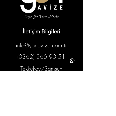
İletişim Bilgileri
info@yonavize.com.tr
(0362) 266 90 51
Tekkeköy/Samsun
Bilgiler
KVKK Metni