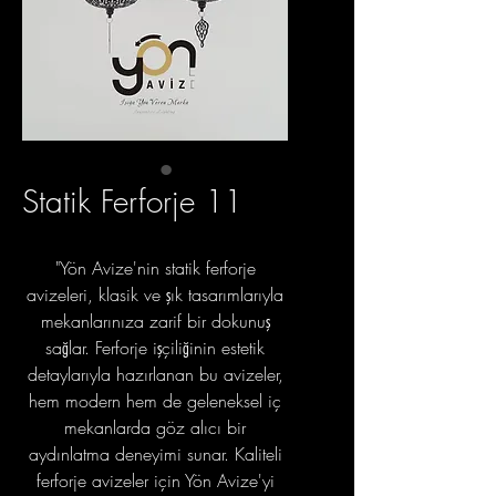
Statik Ferforje 11
"Yön Avize'nin statik ferforje
avizeleri, klasik ve şık tasarımlarıyla
mekanlarınıza zarif bir dokunuş
sağlar. Ferforje işçiliğinin estetik
detaylarıyla hazırlanan bu avizeler,
hem modern hem de geleneksel iç
mekanlarda göz alıcı bir
aydınlatma deneyimi sunar. Kaliteli
ferforje avizeler için Yön Avize'yi