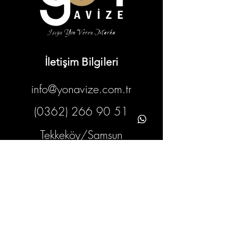
İletişim Bilgileri
info@yonavize.com.tr
(0362) 266 90 51
Tekkeköy/Samsun
Bilgiler
KVKK Metni