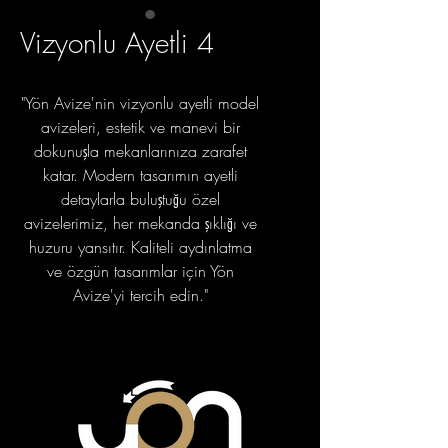
Vizyonlu Ayetli 4
"Yön Avize'nin vizyonlu ayetli model
avizeleri, estetik ve manevi bir
dokunuşla mekanlarınıza zarafet
katar. Modern tasarımın ayetli
detaylarla buluştuğu özel
avizelerimiz, her mekanda şıklığı ve
huzuru yansıtır. Kaliteli aydınlatma
ve özgün tasarımlar için Yön
Avize'yi tercih edin."
portfolyo