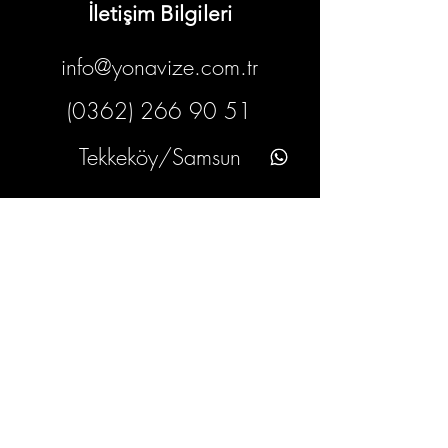
İletişim Bilgileri
info@yonavize.com.tr
(0362) 266 90 51
Tekkeköy/Samsun
Bilgiler
KVKK Metni
Hizmet Süreci
Gizlilik Ilkeleri