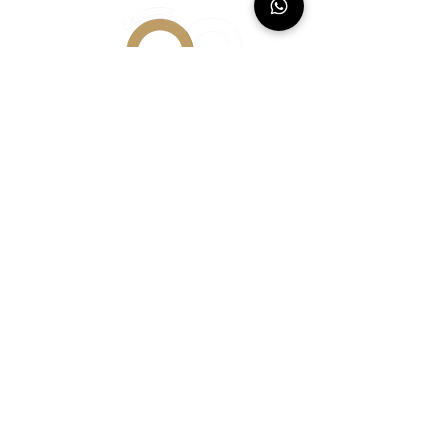
İletişim Bilgileri
info@yonavize.com.tr
(0362) 266 90 51
(0362) 266 90 51
Bilgiler
KVKK Metni