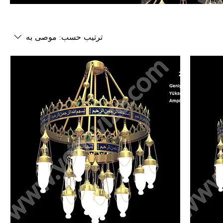
ترتيب حسب:
موصى به