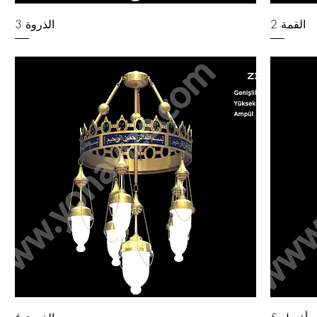
القمة 2
الذروة 3