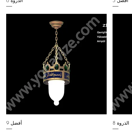
أفضل 5
الذروة 6
الذروة 8
أفضل 9